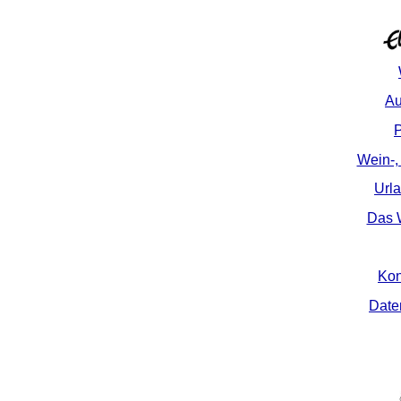
Au
P
Wein-,
Url
Das W
Kon
Date